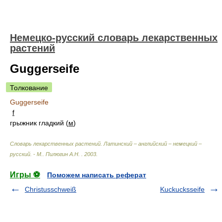
Немецко-русский словарь лекарственных
растений
Guggerseife
Толкование
Guggerseife
f
грыжник гладкий (
м
)
Словарь лекарственных растений. Латинский – английский – немецкий –
русский. - М.
.
Пилюгин А.Н.
.
2003
.
Игры ⚽
Поможем написать реферат
Christusschweiß
Kuckucksseife